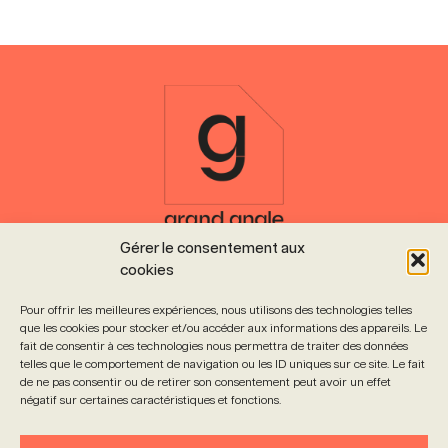
Gérer le consentement aux
13 rue de la Nuée Bleue
cookies
67000 Strasbourg
L’agence est ouverte
Pour offrir les meilleures expériences, nous utilisons des technologies telles
du lundi au vendredi de 9h à 18h
que les cookies pour stocker et/ou accéder aux informations des appareils. Le
fait de consentir à ces technologies nous permettra de traiter des données
telles que le comportement de navigation ou les ID uniques sur ce site. Le fait
de ne pas consentir ou de retirer son consentement peut avoir un effet
négatif sur certaines caractéristiques et fonctions.
Nos partenaires