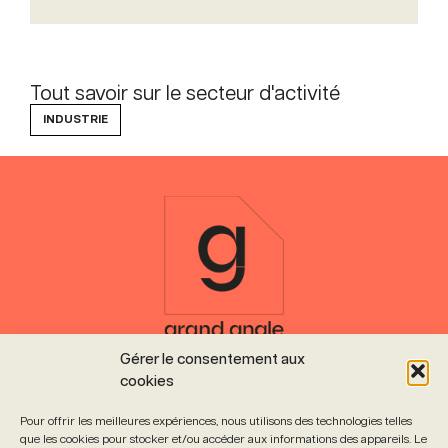
Tout savoir sur le secteur d'activité
INDUSTRIE
Gérer le consentement aux
13 rue de la Nuée Bleue
cookies
67000 Strasbourg
L’agence est ouverte
Pour offrir les meilleures expériences, nous utilisons des technologies telles
du lundi au vendredi de 9h à 18h
que les cookies pour stocker et/ou accéder aux informations des appareils. Le