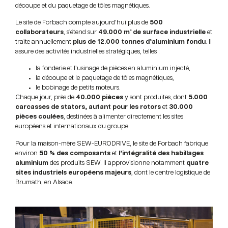
découpe et du paquetage de tôles magnétiques.
Le site de Forbach compte aujourd’hui plus de
500
collaborateurs
, s’étend sur
49.000 m² de surface industrielle
et
traite annuellement
plus de 12.000 tonnes d’aluminium fondu
. Il
assure des activités industrielles stratégiques, telles :
la fonderie et l’usinage de pièces en aluminium injecté,
la découpe et le paquetage de tôles magnétiques,
le bobinage de petits moteurs.
Chaque jour, près de
40.000 pièces
y sont produites, dont
5.000
carcasses de stators, autant pour les rotors
et
30.000
pièces coulées
, destinées à alimenter directement les sites
européens et internationaux du groupe.
Pour la maison-mère SEW-EURODRIVE, le site de Forbach fabrique
environ
50 % des composants
et
l’intégralité des habillages
aluminium
des produits SEW. Il approvisionne notamment
quatre
sites industriels européens majeurs
, dont le centre logistique de
Brumath, en Alsace.