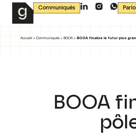
Communiqués
Parl
Accueil
>
Communiqués
>
BOOA
>
BOOA finalise le futur plus gra
BOOA fina
pôl