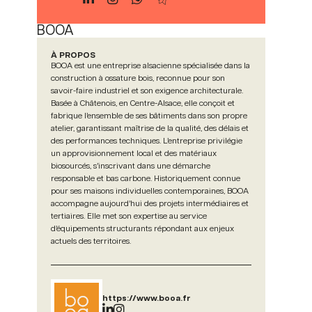
BOOA
À PROPOS
BOOA est une entreprise alsacienne spécialisée dans la
construction à ossature bois, reconnue pour son
savoir-faire industriel et son exigence architecturale.
Basée à Châtenois, en Centre-Alsace, elle conçoit et
fabrique l’ensemble de ses bâtiments dans son propre
atelier, garantissant maîtrise de la qualité, des délais et
des performances techniques. L’entreprise privilégie
un approvisionnement local et des matériaux
biosourcés, s’inscrivant dans une démarche
responsable et bas carbone. Historiquement connue
pour ses maisons individuelles contemporaines, BOOA
accompagne aujourd’hui des projets intermédiaires et
tertiaires. Elle met son expertise au service
d’équipements structurants répondant aux enjeux
actuels des territoires.
https://www.booa.fr