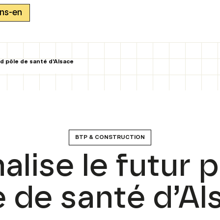
ons-en
nd pôle de santé d’Alsace
BTP & CONSTRUCTION
lise le futur 
e de santé d’Al