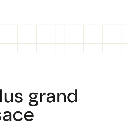
plus grand
sace